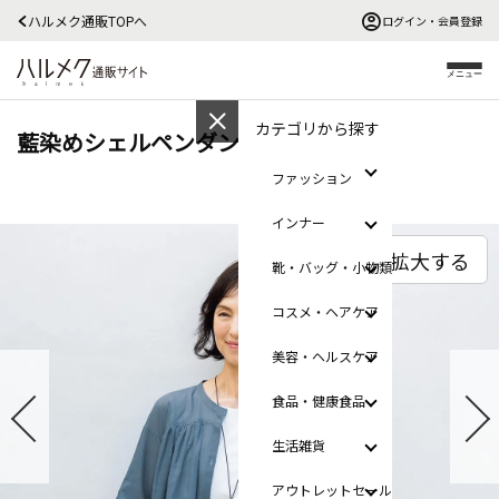
ハルメク通販TOPへ
ログイン・会員登録
メニュー
カテゴリから探す
藍染めシェルペンダント
ファッション
インナー
拡大する
靴・バッグ・小物類
コスメ・ヘアケア
美容・ヘルスケア
食品・健康食品
生活雑貨
アウトレットセール