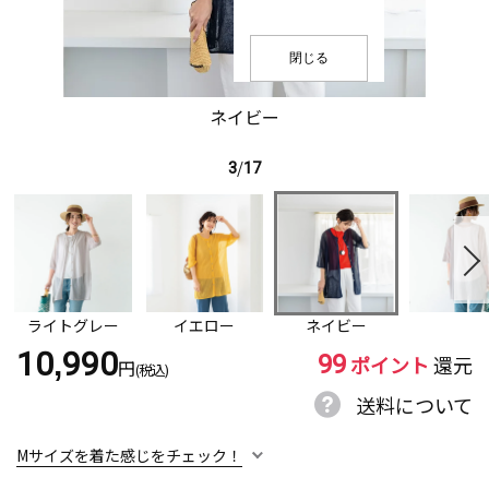
閉じる
ネイビー
3
/
17
ライトグレー
イエロー
ネイビー
99
10,990
ポイント
還元
円
(税込)
送料について
Mサイズを着た感じをチェック！