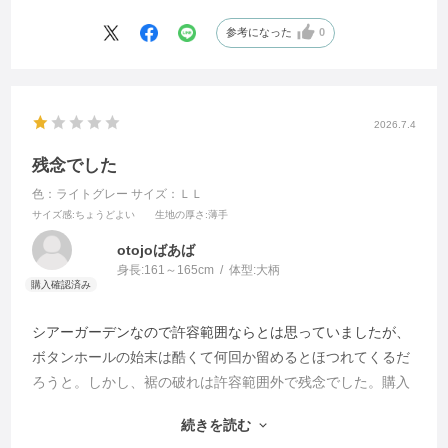
参考になった
0
2026.7.4
残念でした
色：ライトグレー
サイズ：ＬＬ
サイズ感
:ちょうどよい
生地の厚さ
:薄手
otojoばあば
身長:
161～165cm
体型:
大柄
シアーガーデンなので許容範囲ならとは思っていましたが、
ボタンホールの始末は酷くて何回か留めるとほつれてくるだ
ろうと。しかし、裾の破れは許容範囲外で残念でした。購入
手続きをした2日後にはお安くなっていましたが、お安いと
続きを読む
言っても一万円近いものでこの商品は許せないですね。信頼