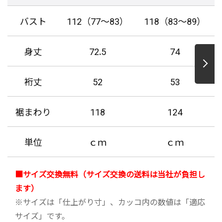
バスト
112（77～83）
118（83～89）
身丈
72.5
74
裄丈
52
53
裾まわり
118
124
単位
ｃｍ
ｃｍ
■サイズ交換無料（サイズ交換の送料は当社が負担し
ます）
※サイズは「仕上がり寸」、カッコ内の数値は「適応
サイズ」です。