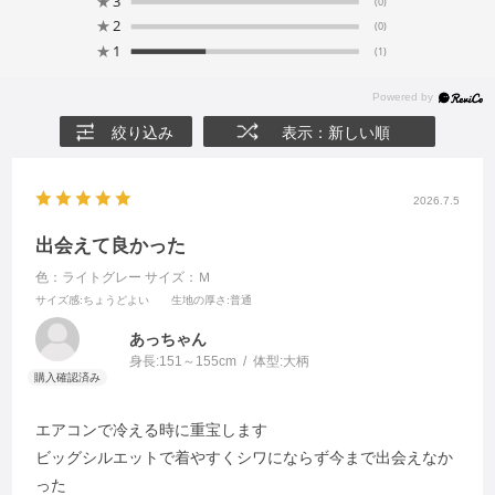
★
3
(0)
★
2
(0)
★
1
(1)
絞り込み
表示：新しい順
2026.7.5
出会えて良かった
色：ライトグレー
サイズ：Ｍ
サイズ感
:ちょうどよい
生地の厚さ
:普通
あっちゃん
身長:
151～155cm
体型:
大柄
エアコンで冷える時に重宝します
ビッグシルエットで着やすくシワにならず今まで出会えなか
った