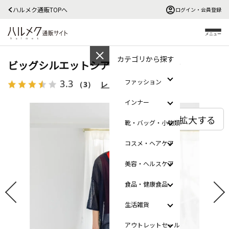
ハルメク通販TOPへ
ログイン・会員登録
メニュー
カテゴリから探す
ビッグシルエットシアーカーディガン
3.3
ファッション
（3）
レビューを見る
インナー
拡大する
靴・バッグ・小物類
コスメ・ヘアケア
美容・ヘルスケア
食品・健康食品
生活雑貨
アウトレットセール