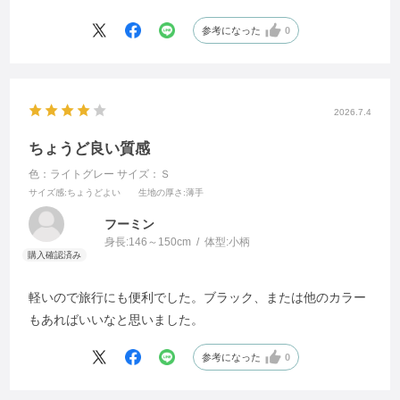
していただけに本当に残念でした。直ぐに返品しました。
参考になった
0
2026.7.4
ちょうど良い質感
色：ライトグレー
サイズ：Ｓ
サイズ感
:ちょうどよい
生地の厚さ
:薄手
フーミン
身長:
146～150cm
体型:
小柄
軽いので旅行にも便利でした。ブラック、または他のカラー
もあればいいなと思いました。
参考になった
0