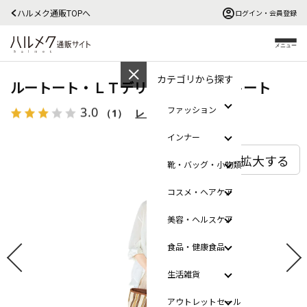
ハルメク通販TOPへ
ログイン・会員登録
メニュー
カテゴリから探す
ルートート・ＬＴデリ・ストライプトート
3.0
ファッション
（1）
レビューを見る
インナー
拡大する
靴・バッグ・小物類
コスメ・ヘアケア
美容・ヘルスケア
食品・健康食品
生活雑貨
アウトレットセール