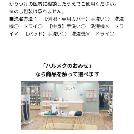
かりつけの医者に相談したうえでご使用ください。
※のし包装は承れません。
■洗濯方法： 【側地・専用カバー】手洗い○ 洗濯
機○ ドライ○ 【中身】手洗い○ 洗濯機× ドラ
イ× 【パッド】手洗い○ 洗濯機× ドライ○
「ハルメクのおみせ」
なら商品を触って選べます