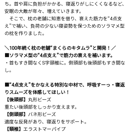
ち。首や肩に負担がかかる、寝返りがしにくくなるなど、
安眠の大敵が年々、増えていきます。
そこで、枕の老舗に知恵を借り、衰えた筋力を“4点支
え”で補い、負荷の少ない寝姿勢を保つためのソラマメ型
の枕を作りました。
＼100年続く枕の老舗“まくらのキタムラ”と開発！／
■ソラマメ型の“4点支え”で筋力の衰えを補います。
・首もすき間なくS字頸椎に。側頭部も後頭部もすき間な
し。
■“4点支え”をかなえる特別な中材で、呼吸すーっ・寝返
りスムーズを体感してほしい！
【後頭部】
丸形ビーズ
重たい後頭部をしっかり支えます。
【側頭部】
バネ形ビーズ
適度な反発があり、寝返りをサポート。
【頸椎】
エラストマーパイプ