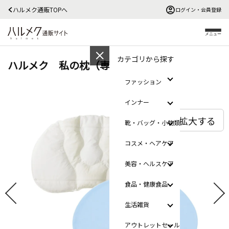
ハルメク通販TOPへ
ログイン・会員登録
メニュー
カテゴリから探す
ハルメク 私の枕（専用カバー付き）
ファッション
インナー
拡大する
靴・バッグ・小物類
コスメ・ヘアケア
美容・ヘルスケア
食品・健康食品
生活雑貨
アウトレットセール