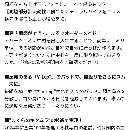
頸椎をもち上げ正しいS 字に。これで呼吸もラク。
【両脇部分】
流動性に優れたナチュラルパイプをプラス
横向き寝でも正しい寝姿勢に。
■高さ調節ができて、まるでオーダーメイド！
・パーツごとに中材を出し入れすることで、簡単に「ミリ
単位」での調節が可能。自宅で自分に合う枕が作れます。
・高さが足りない方には中材を一度に限り無料でお送りし
ます。（詳細は取扱説明書をご確認ください）
■反発のある「V-Lap
®
」のパッドで、寝返りをさらにスム
ーズに。
繊維を横に並べたV-Lap
®
中わた入りのパッド。頭の重みを
分散し、首や肩にかかる負荷を軽減してくれます。薄いの
に適度な反発があり、へたりにくい。
■“まくらのキタムラ”の技術で実現！
2024年に創業100年を迎える枕専門の老舗。枕は国内の工