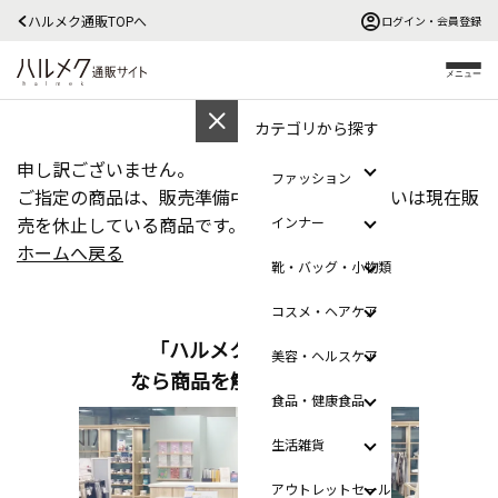
ハルメク通販TOPへ
ログイン・会員登録
メニュー
カテゴリから探す
申し訳ございません。
ファッション
ご指定の商品は、販売準備中、販売終了、あるいは現在販
売を休止している商品です。
インナー
ホームへ戻る
靴・バッグ・小物類
コスメ・ヘアケア
「ハルメクのおみせ」
美容・ヘルスケア
なら商品を触って選べます
食品・健康食品
生活雑貨
アウトレットセール