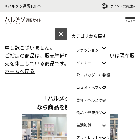
ハルメク通販TOPへ
ログイン・会員登録
メニュー
カテゴリから探す
申し訳ございません。
ファッション
ご指定の商品は、販売準備中、販売終了、あるいは現在販
売を休止している商品です。
インナー
ホームへ戻る
靴・バッグ・小物類
コスメ・ヘアケア
「ハルメクのおみせ」
美容・ヘルスケア
なら商品を触って選べます
食品・健康食品
生活雑貨
アウトレットセール