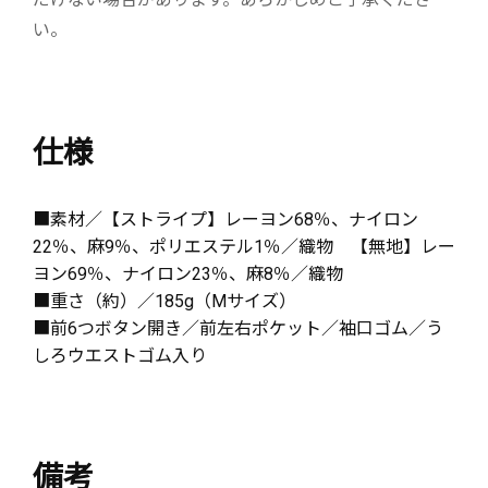
い。
仕様
■素材／【ストライプ】レーヨン68％、ナイロン
22％、麻9％、ポリエステル1％／織物 【無地】レー
ヨン69％、ナイロン23％、麻8％／織物
■重さ（約）／185g（Mサイズ）
■前6つボタン開き／前左右ポケット／袖口ゴム／う
しろウエストゴム入り
備考