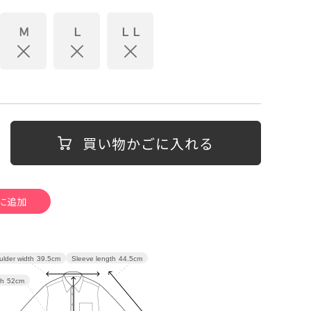
Ｍ
Ｌ
ＬＬ
買い物かごに入れる
Sleeve length
44.5cm
lder width
39.5cm
th
52cm