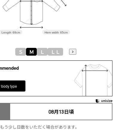
Length
69cm
Hem width
65cm
Ｓ
Ｍ
Ｌ
ＬＬ
ommended
r body type
08月13日頃
、もう少し日数をいただく場合があります。