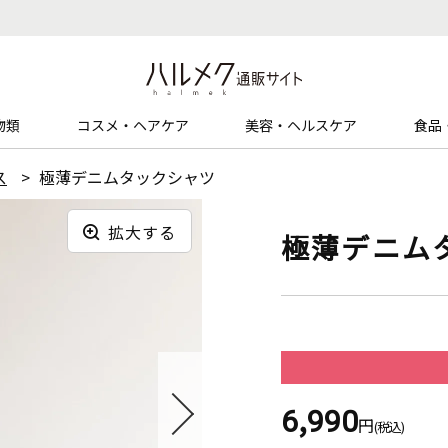
物類
コスメ・ヘアケア
美容・ヘルスケア
食品
ス
極薄デニムタックシャツ
拡大する
極薄デニム
6,990
円
(税込)