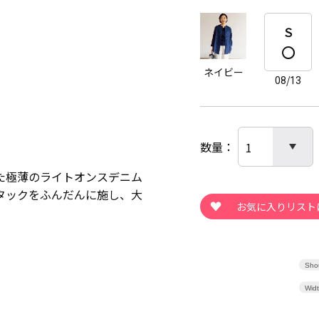
Ｓ
ネイビー
08/13
数量
た極薄のライトオンスデニム
タックをふんだんに施し、大
Shou
Wid