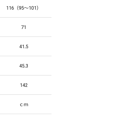
116（95～101）
71
41.5
45.3
142
ｃｍ