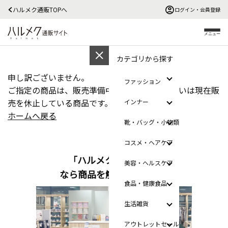
ハルメク通販TOPへ
ログイン・会員登録
メニュー
カテゴリから探す
申し訳ございません。
ファッション
ご指定の商品は、販売準備中、販売終了、あるいは現在販
売を休止している商品です。
インナー
ホームへ戻る
靴・バッグ・小物類
コスメ・ヘアケア
「ハルメクのおみせ」
美容・ヘルスケア
なら商品を触って選べます
食品・健康食品
生活雑貨
アウトレットセール