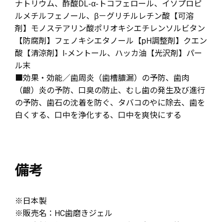
ナトリウム、酢酸DL-α-トコフェロール、イソプロピ
ルメチルフェノール、β－グリチルレチン酸【可溶
剤】モノステアリン酸ポリオキシエチレンソルビタン
【防腐剤】フェノキシエタノール【pH調整剤】クエン
酸【清涼剤】l-メントール、ハッカ油【光沢剤】パー
ル末
■効果・効能／歯周炎（歯槽膿漏）の予防、歯肉
（齦）炎の予防、口臭の防止、むし歯の発生及び進行
の予防、歯石の沈着を防ぐ、タバコのやに除去、歯を
白くする、口中を浄化する、口中を爽快にする
備考
※日本製
※販売名：HC歯磨きジェル