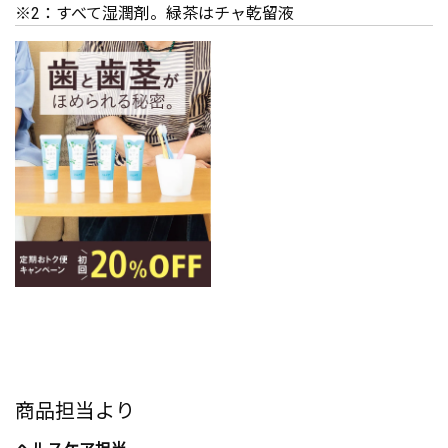
※2：すべて湿潤剤。緑茶はチャ乾留液
商品担当より