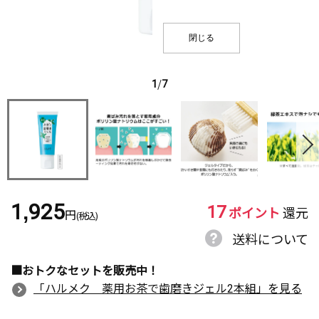
閉じる
1
/
7
17
1,925
ポイント
還元
円
(税込)
送料について
■おトクなセットを販売中！
「ハルメク 薬用お茶で歯磨きジェル2本組」を見る