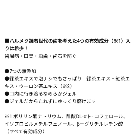
■ハルメク読者世代の歯を考えた4つの有効成分（※1）入
りは希少！
歯周病・口臭・虫歯・歯石を防ぐ
●7つの無添加
●緑茶エキスで泡ナシでもさっぱり 緑茶エキス・紅茶エ
キス・ウーロン茶エキス（※2）
●口内に行き渡るなめらかジェル
●ジェルだからたれずにゆっくり磨けます
※1 ポリリン酸ナトリウム、酢酸DL-αト- コフェロール、
イソプロピルメチルフェノール、β－グリチルレチン酸
（すべて有効成分）