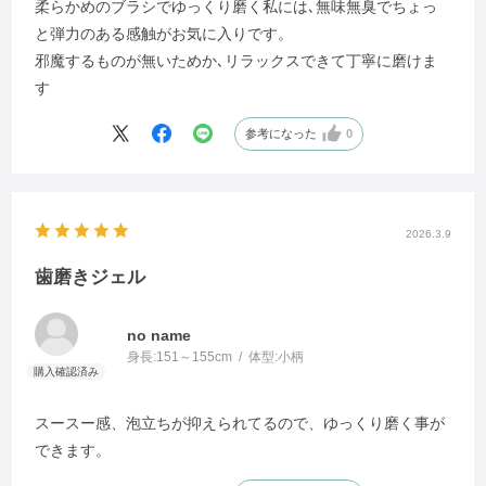
柔らかめのブラシでゆっくり磨く私には､無味無臭でちょっ
と弾力のある感触がお気に入りです。
邪魔するものが無いためか､リラックスできて丁寧に磨けま
す
参考になった
0
2026.3.9
歯磨きジェル
no name
身長:
151～155cm
体型:
小柄
スースー感、泡立ちが抑えられてるので、ゆっくり磨く事が
できます。