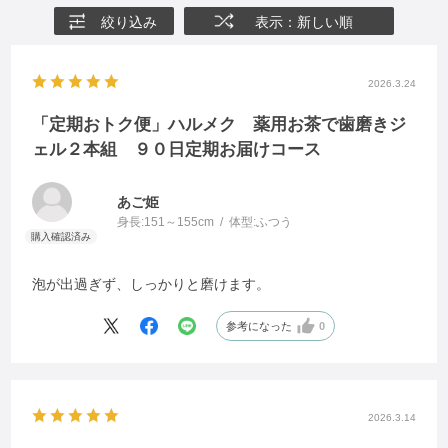
絞り込み
表示：新しい順
2026.3.24
「定期おトク便」ハルメク 薬用お茶で歯磨きジ
ェル２本組 ９０日定期お届けコース
あご姫
身長:
151～155cm
体型:
ふつう
泡が出過ぎず、しっかりと磨けます。
参考になった
0
2026.3.14