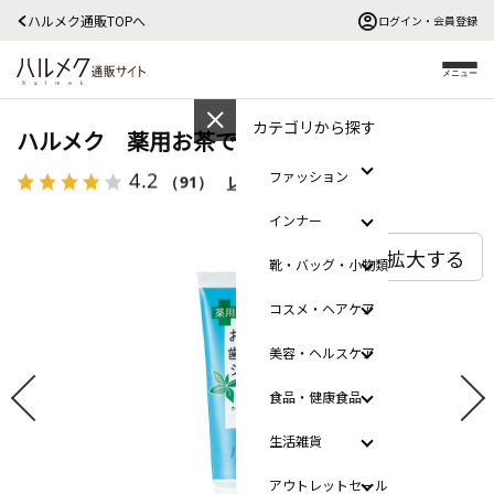
ハルメク通販TOPへ
ログイン・会員登録
メニュー
カテゴリから探す
ハルメク 薬用お茶で歯磨きジェル
4.2
ファッション
（91）
レビューを見る
インナー
拡大する
靴・バッグ・小物類
コスメ・ヘアケア
美容・ヘルスケア
食品・健康食品
生活雑貨
アウトレットセール