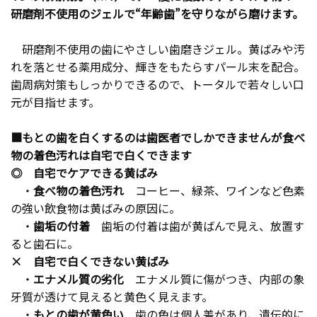
研磨剤不使用のジェルで“年齢歯”を守りながら磨けます。
研磨剤不使用の歯にやさしい歯磨きジェル。黄ばみや汚
れを落とせる薬用成分、輝きをもたらすパール末を配合。
歯周病対策もしっかりできるので、トータルで若々しい口
元が目指せます。
■もとの歯を白くするのは歯医者でしかできませんが食べ
物の着色汚れは自宅で白くできます
◎ 自宅でケアできる黄ばみ
・
食べ物の着色汚れ
コーヒー、緑茶、ワインなど色素
の強い飲食物は黄ばみの原因に。
・
歯垢の付着
歯垢の付着は歯が黄ばんで見え、放置す
ると歯石に。
× 自宅で白くできない黄ばみ
・
エナメル質の劣化
エナメル質に傷がつき、内部の象
牙質が透けて見えると黄色く見えます。
・
もとの歯が黄色い
歯の色は個人差があり、遺伝的に