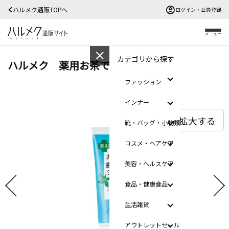
ハルメク通販TOPへ
ログイン・会員登録
メニュー
カテゴリから探す
ハルメク 薬用お茶で歯磨きジェル
ファッション
インナー
拡大する
靴・バッグ・小物類
コスメ・ヘアケア
美容・ヘルスケア
食品・健康食品
生活雑貨
アウトレットセール