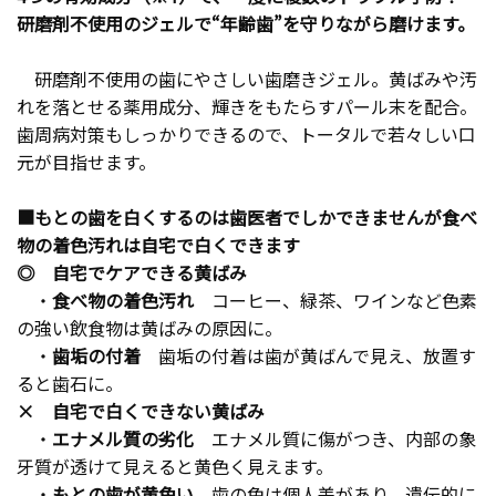
研磨剤不使用のジェルで“年齢歯”を守りながら磨けます。
研磨剤不使用の歯にやさしい歯磨きジェル。黄ばみや汚
れを落とせる薬用成分、輝きをもたらすパール末を配合。
歯周病対策もしっかりできるので、トータルで若々しい口
元が目指せます。
■もとの歯を白くするのは歯医者でしかできませんが食べ
物の着色汚れは自宅で白くできます
◎ 自宅でケアできる黄ばみ
・
食べ物の着色汚れ
コーヒー、緑茶、ワインなど色素
の強い飲食物は黄ばみの原因に。
・
歯垢の付着
歯垢の付着は歯が黄ばんで見え、放置す
ると歯石に。
× 自宅で白くできない黄ばみ
・
エナメル質の劣化
エナメル質に傷がつき、内部の象
牙質が透けて見えると黄色く見えます。
・
もとの歯が黄色い
歯の色は個人差があり、遺伝的に