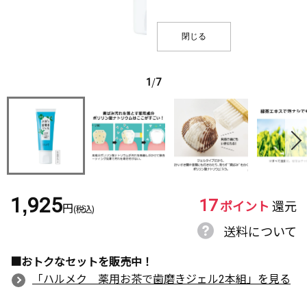
閉じる
1
/
7
17
1,925
ポイント
還元
円
(税込)
送料について
■おトクなセットを販売中！
「ハルメク 薬用お茶で歯磨きジェル2本組」を見る