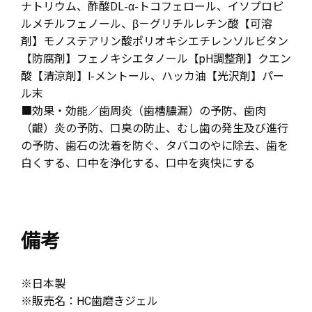
ナトリウム、酢酸DL-α-トコフェロール、イソプロピ
ルメチルフェノール、β－グリチルレチン酸【可溶
剤】モノステアリン酸ポリオキシエチレンソルビタン
【防腐剤】フェノキシエタノール【pH調整剤】クエン
酸【清涼剤】l-メントール、ハッカ油【光沢剤】パー
ル末
■効果・効能／歯周炎（歯槽膿漏）の予防、歯肉
（齦）炎の予防、口臭の防止、むし歯の発生及び進行
の予防、歯石の沈着を防ぐ、タバコのやに除去、歯を
白くする、口中を浄化する、口中を爽快にする
備考
※日本製
※販売名：HC歯磨きジェル