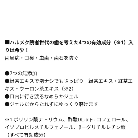
■ハルメク読者世代の歯を考えた4つの有効成分（※1）入
りは希少！
歯周病・口臭・虫歯・歯石を防ぐ
●7つの無添加
●緑茶エキスで泡ナシでもさっぱり 緑茶エキス・紅茶エ
キス・ウーロン茶エキス（※2）
●口内に行き渡るなめらかジェル
●ジェルだからたれずにゆっくり磨けます
※1 ポリリン酸ナトリウム、酢酸DL-αト- コフェロール、
イソプロピルメチルフェノール、β－グリチルレチン酸
（すべて有効成分）