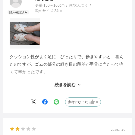
身長:
156～160cm
体型:
ふつう
靴のサイズ:
24cm
クッション性がよく足に、ぴったりで、歩きやすいと、喜ん
たのですが、ゴムの部分の継ぎ目の段差が甲骨に当たって痛
くて辛かったです。
甲のベルトがフィットして履き着心地がしっかりするのです
続きを読む
が、ゴムと革の厚みが違うのでどうしても擦れて痛みがあり
ます。硬いものを挟んでペルトをゆるめ、かなり楽にはなり
ました。ゴムの部分が足裏に近いところだと痛みが起こりに
参考になった
0
くいのかもしれないと思います。
皮など素材は、柔らかくてよかったので、足の厚み調整のゴ
ム部分はない方がよいと思いました。
2025.7.19