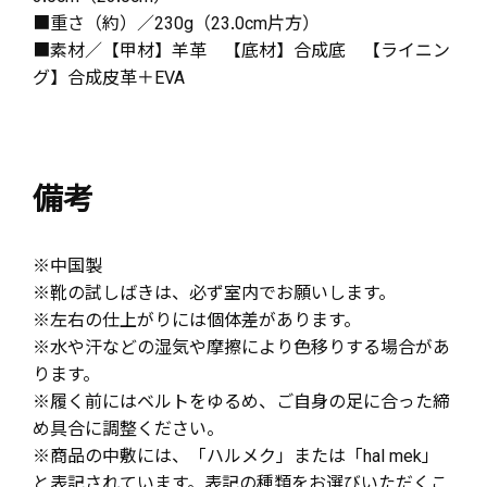
■重さ（約）／230g（23.0cm片方）
■素材／【甲材】羊革 【底材】合成底 【ライニン
グ】合成皮革＋EVA
備考
※中国製
※靴の試しばきは、必ず室内でお願いします。
※左右の仕上がりには個体差があります。
※水や汗などの湿気や摩擦により色移りする場合があ
ります。
※履く前にはベルトをゆるめ、ご自身の足に合った締
め具合に調整ください。
※商品の中敷には、「ハルメク」または「hal mek」
と表記されています。表記の種類をお選びいただくこ