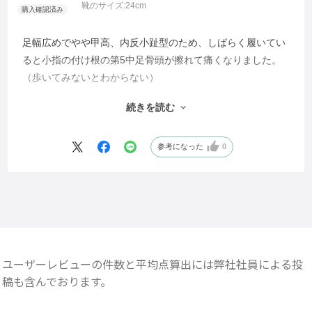
靴のサイズ:
24cm
足幅広めでやや甲高、内反小趾型のため、しばらく履いてい
ると小指の付け根の第5中足骨頭が擦れて痛くなりました。
（歩いてみないとわからない）
商品説明の画像より、実際の見た目はごつい感じで、ソフ
続きを読む
ト？なのは素材に厚みがあって柔らかいからでしょうか。お
しゃれではないと思いました。
参考になった
0
ユーザーレビューの件数と平均点算出には弊社社員による投
稿も含んでおります。