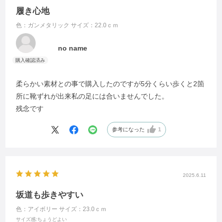
履き心地
色：ガンメタリック
サイズ：22.0ｃｍ
no name
柔らかい素材との事で購入したのですが5分くらい歩くと2箇
所に靴ずれが出来私の足には合いませんでした。
残念です
参考になった
1
2025.6.11
坂道も歩きやすい
色：アイボリー
サイズ：23.0ｃｍ
サイズ感
:ちょうどよい