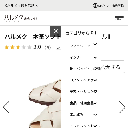
ハルメク通販TOPへ
ログイン・会員登録
メニュー
カテゴリから探す
ハルメク 本革ソフトメッシュサンダルⅡ
3.0
ファッション
（4）
レビューを見る
インナー
拡大する
靴・バッグ・小物類
コスメ・ヘアケア
美容・ヘルスケア
食品・健康食品
生活雑貨
アウトレットセール