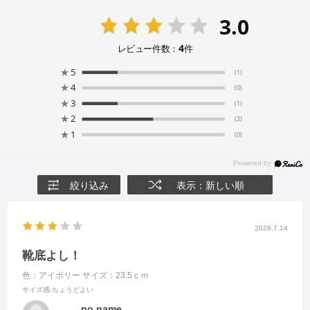
3.0
4
レビュー件数：
件
★
5
(1)
★
4
(0)
★
3
(1)
★
2
(2)
★
1
(0)
絞り込み
表示：新しい順
2026.7.14
靴底よし！
色：アイボリー
サイズ：23.5ｃｍ
サイズ感
:ちょうどよい
no name