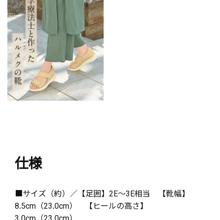
仕様
■サイズ（約）／【足囲】2E～3E相当 【靴幅】
8.5cm（23.0cm） 【ヒールの高さ】
3.0cm（23.0cm）