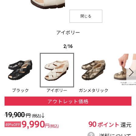
閉じる
アイボリー
2
/
16
ブラック
アイボリー
ガンメタリック
アウトレット価格
19,900
円
(税込)
90
9,990
ポイント
還元
49%OFF
円
(税込)
送料について