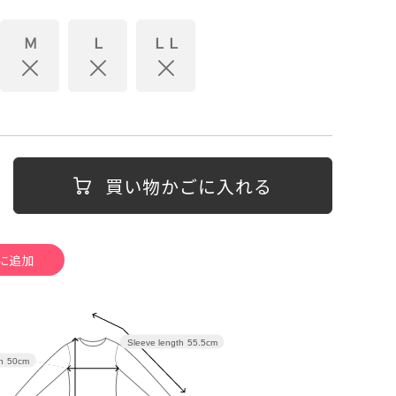
Ｍ
Ｌ
ＬＬ
買い物かごに入れる
Sleeve length
55.5cm
h
50cm