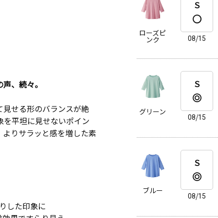
Ｓ
ローズピ
08/15
ンク
Ｓ
の声、続々。
て見せる形のバランスが絶
グリーン
08/15
象を平坦に見せないポイン
。よりサラッと感を増した素
Ｓ
ブルー
08/15
りした印象に