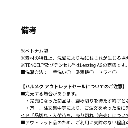
備考
※ベトナム製
※素材の特性上、洗濯により袖にねじれが生じる場
※TENCEL™及びテンセル™はLenzing AGの
■洗濯方法： 手洗い○ 洗濯機○ ドライ○
【ハルメク アウトレットセールについてのご注意】
■完売する場合があります。
・完売になった商品は、締め切りを待たず終了と
・万一、注文集中等により、ご注文を承った後に売
イド「品切れ・入荷待ち、売り切れ（完売）につい
■アウトレット品のため、ご利用に支障のない程度