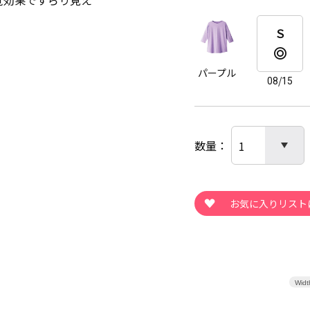
覚効果ですらり見え
Ｓ
パープル
08/15
数量
Widt