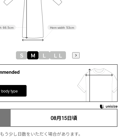
h
66.5cm
Hem width
53cm
Ｓ
Ｍ
Ｌ
ＬＬ
ommended
r body type
08月15日頃
、もう少し日数をいただく場合があります。