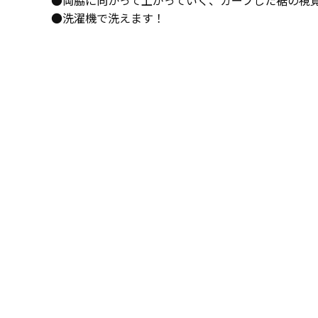
●両脇に向かって上がっていく、カーブした裾の視
●洗濯機で洗えます！