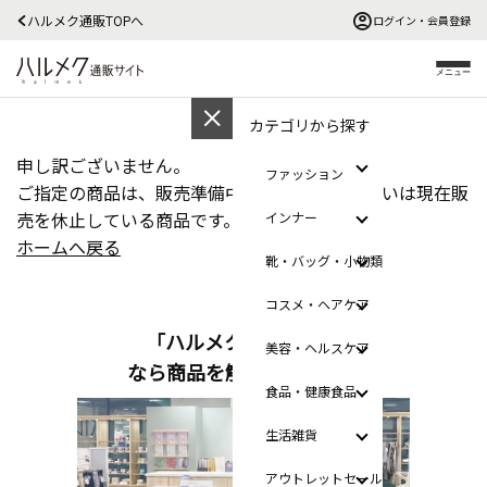
ハルメク通販TOPへ
ログイン・会員登録
メニュー
カテゴリから探す
申し訳ございません。
ファッション
ご指定の商品は、販売準備中、販売終了、あるいは現在販
売を休止している商品です。
インナー
ホームへ戻る
靴・バッグ・小物類
コスメ・ヘアケア
「ハルメクのおみせ」
美容・ヘルスケア
なら商品を触って選べます
食品・健康食品
生活雑貨
アウトレットセール