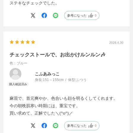
ステキなチェックでした。
参考になった
0
2026.4.30
チェックストールで、お出かけルンルン🎶
色：ブルー
こふあみっこ
身長:
151～155cm
体型:
ふつう
麻混で、首元爽やか、色合いも顔を明るくしてくれます。
今の朝晩肌寒い時期には、重宝です。
買い求めて、正解でした＼(^o^)／
参考になった
0