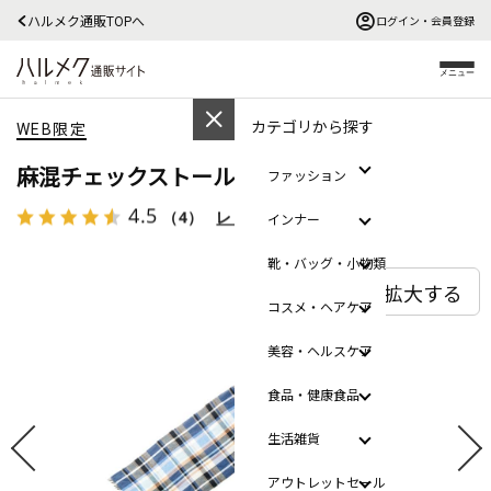
ハルメク通販TOPへ
ログイン・会員登録
メニュー
カテゴリから探す
WEB限定
麻混チェックストール
ファッション
4.5
（4）
レビューを見る
インナー
靴・バッグ・小物類
拡大する
コスメ・ヘアケア
美容・ヘルスケア
食品・健康食品
生活雑貨
アウトレットセール