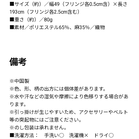
■サイズ（約）／幅49（フリンジ各0.5cm含）×長さ
193cm（フリンジ各2.5cm含む）
■重さ（約）／80g
■素材／ポリエステル65％、麻35％／織物
備考
※中国製
※色、形、柄の出方には個体差があります。
※水や汗などの湿気や摩擦により色移りする場合があ
ります。
※引っ掛けが生じやすいため、アクセサリーやベルト
等の突起物にはご注意ください。
※のし包装は承れません。
■洗濯方法： 手洗い○ 洗濯機× ドライ○