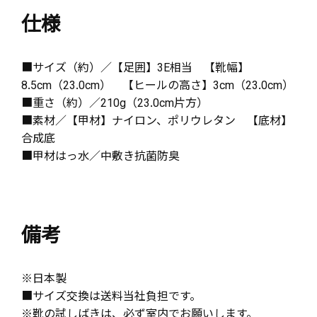
仕様
■サイズ（約）／【足囲】3E相当 【靴幅】
8.5cm（23.0cm） 【ヒールの高さ】3cm（23.0cm）
■重さ（約）／210g（23.0cm片方）
■素材／【甲材】ナイロン、ポリウレタン 【底材】
合成底
■甲材はっ水／中敷き抗菌防臭
備考
※日本製
■サイズ交換は送料当社負担です。
※靴の試しばきは、必ず室内でお願いします。