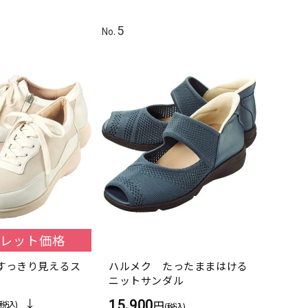
レット価格
すっきり見えるス
ハルメク たったままはける
ニットサンダル
15,900
円
(税込)
(税込)